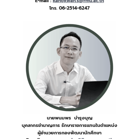
E-mail :
kanokwan.s@rmu.ac.th
โทร. 06-2514-6247
นายพนมพร บำรุงบุญ
บุคลากรชำนาญการ รักษาราชการแทนในตำแหน่ง
ผู้อำนวยการกองพัฒนานักศึกษา